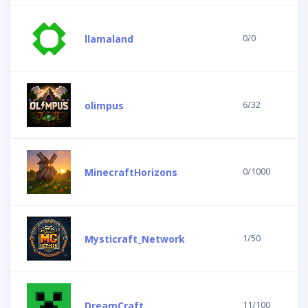
0/0
llamaland
6/32
olimpus
0/1000
MinecraftHorizons
1/50
Mysticraft_Network
11/100
DreamCraft