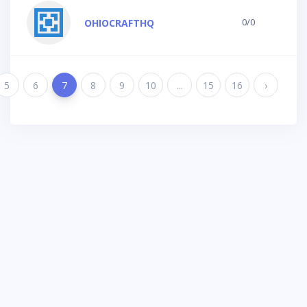
0/0
OHIOCRAFTHQ
5
6
7
8
9
10
...
15
16
›