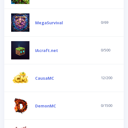
0/69
MegaSurvival
0/500
IAcraft.net
12/200
CausaMC
0/1500
DemonMC