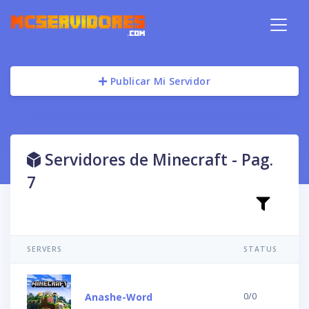
Publicar Mi Servidor
Servidores de Minecraft - Pag.
7
SERVERS
STATUS
0/0
Anashe-Word