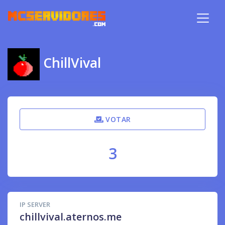
ChillVival
VOTAR
3
IP SERVER
chillvival.aternos.me