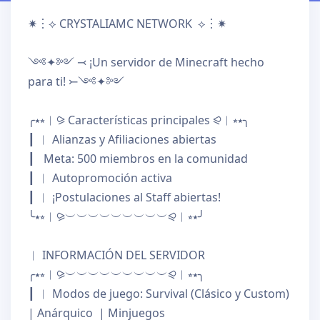
✷︙⟡ 
CRYSTALIAMC NETWORK 
 ⟡︙✷

༺✦༻ ⤙ ¡Un servidor de Minecraft hecho 
para ti! ⤚༺✦༻
╭⭑⭒︱⪩ Características principales ⪨︱⭒⭑╮

┃ 
︱ Alianzas y Afiliaciones abiertas

┃   
Meta: 500 miembros en la comunidad

┃ 
︱ Autopromoción activa

┃ 
︱ ¡Postulaciones al Staff abiertas!

╰⭑⭒︱⪩︶︶︶︶︶︶︶︶︶⪨︱⭒⭑╯

︱ INFORMACIÓN DEL SERVIDOR

╭⭑⭒︱⪩︶︶︶︶︶︶︶︶︶⪨︱⭒⭑╮

┃ 
︱ Modos de juego: Survival (Clásico y Custom) 
| Anárquico  | Minjuegos
