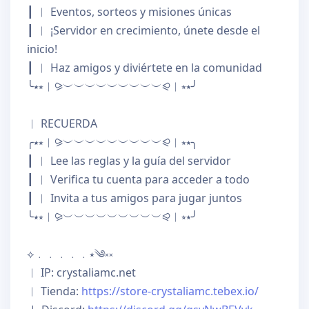
┃ 
︱ Eventos, sorteos y misiones únicas

┃ 
︱ ¡Servidor en crecimiento, únete desde el 
inicio!

┃ 
︱ Haz amigos y diviértete en la comunidad

╰⭑⭒︱⪩︶︶︶︶︶︶︶︶︶⪨︱⭒⭑╯

︱ RECUERDA

╭⭑⭒︱⪩︶︶︶︶︶︶︶︶︶⪨︱⭒⭑╮

┃ 
︱ Lee las reglas y la guía del servidor

┃ 
︱ Verifica tu cuenta para acceder a todo

┃ 
︱ Invita a tus amigos para jugar juntos

︱ Tienda: 
https://store-crystaliamc.tebex.io/