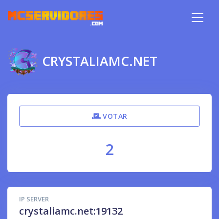
CRYSTALIAMC.NET
VOTAR
2
IP SERVER
crystaliamc.net:19132