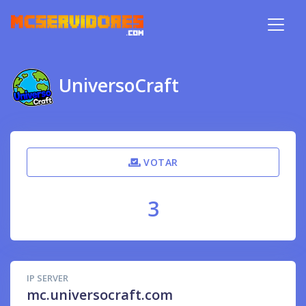
UniversoCraft
VOTAR
3
IP SERVER
mc.universocraft.com