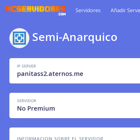
Servidores
Añadir Serve
Semi-Anarquico
IP SERVER
panitass2.aternos.me
SERVIDOR
No Premium
INFORMACION SOBRE EL SERVIDOR