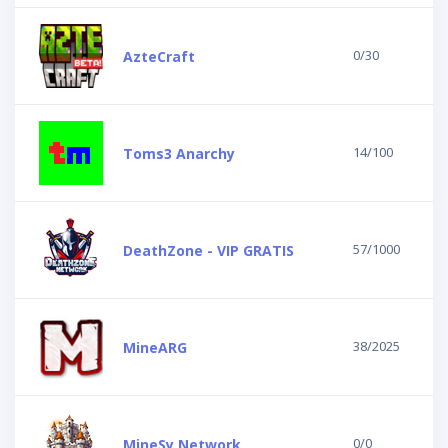
0/30
AzteCraft
14/100
Toms3 Anarchy
57/1000
DeathZone - VIP GRATIS
38/2025
MineARG
0/0
MineSy Network