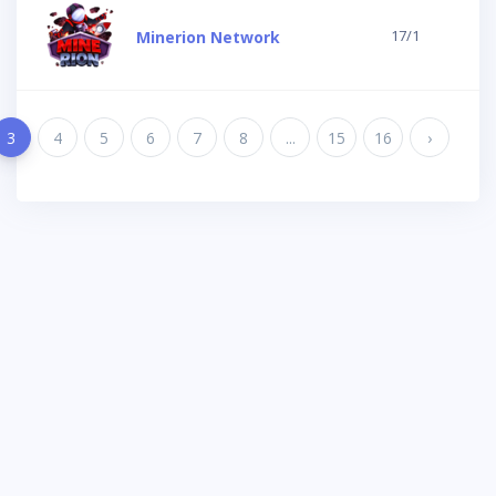
17/1
Minerion Network
3
4
5
6
7
8
...
15
16
›