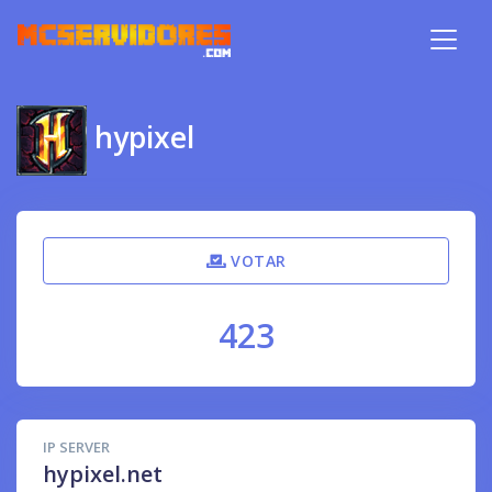
hypixel
VOTAR
423
IP SERVER
hypixel.net