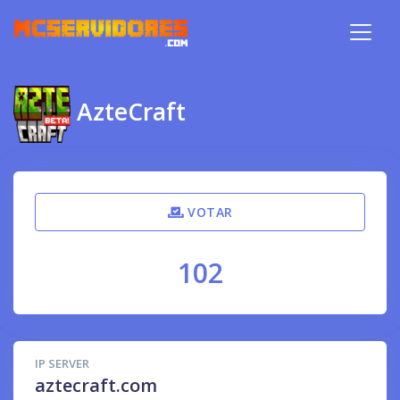
AzteCraft
VOTAR
102
IP SERVER
aztecraft.com