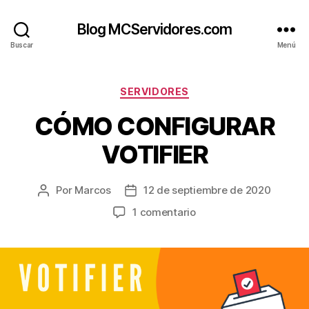
Blog MCServidores.com
Buscar
Menú
Categorías
SERVIDORES
CÓMO CONFIGURAR
VOTIFIER
Por
Marcos
12 de septiembre de 2020
Autor
Fecha
de
de
en
1 comentario
la
la
CÓMO
entrada
entrada
CONFIGURAR
VOTIFIER