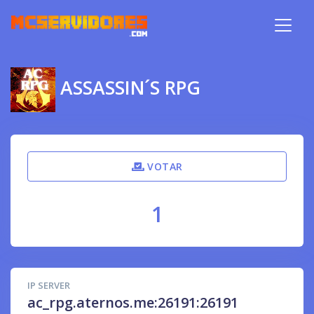
ASSASSIN´S RPG
VOTAR
1
IP SERVER
ac_rpg.aternos.me:26191:26191