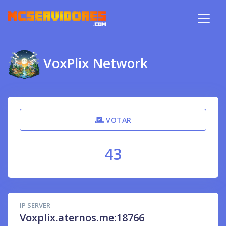
VoxPlix Network
VOTAR
43
IP SERVER
Voxplix.aternos.me:18766