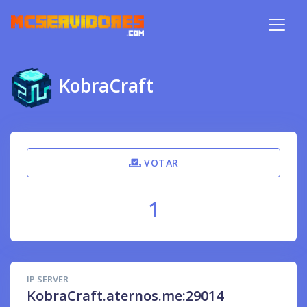
KobraCraft
VOTAR
1
IP SERVER
KobraCraft.aternos.me:29014