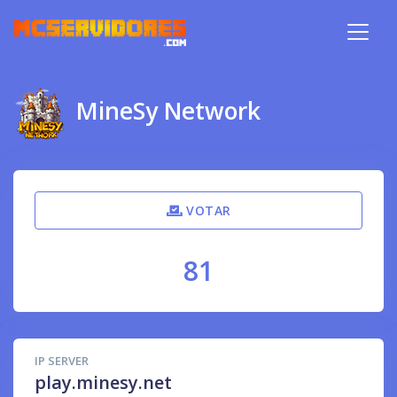
MineSy Network
VOTAR
81
IP SERVER
play.minesy.net