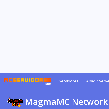
Servidores
Añadir Serve
MagmaMC Network