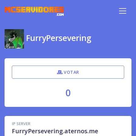
FurryPersevering
VOTAR
0
IP SERVER
FurryPersevering.aternos.me