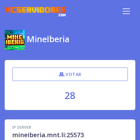
MineIberia
VOTAR
28
IP SERVER
mineiberia.mnt.li:25573