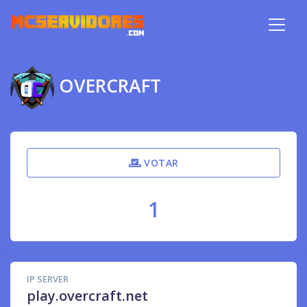
OVERCRAFT
VOTAR
1
IP SERVER
play.overcraft.net