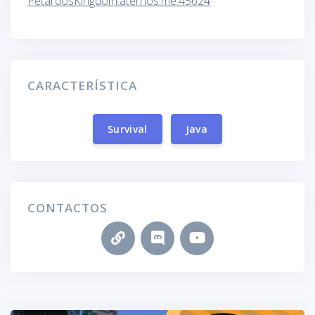
PetardosKingdom.aternos.me:45624
CARACTERÍSTICA
Survival
Java
CONTACTOS