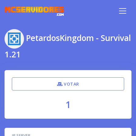
PetardosKingdom - Survival
1.21
VOTAR
1
IP SERVER