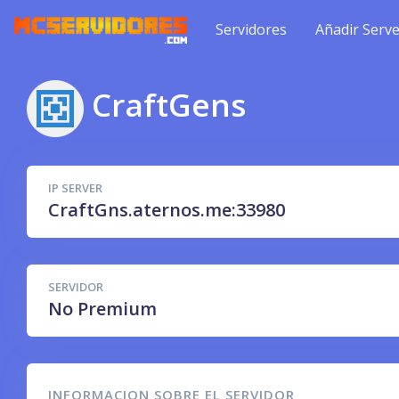
Servidores
Añadir Serve
CraftGens
IP SERVER
CraftGns.aternos.me:33980
SERVIDOR
No Premium
INFORMACION SOBRE EL SERVIDOR