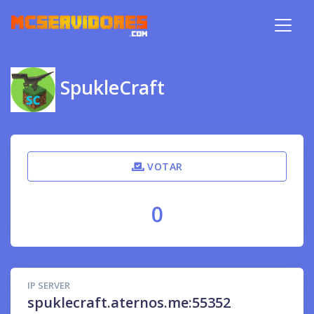
SpukleCraft
VOTAR
0
IP SERVER
spuklecraft.aternos.me:55352