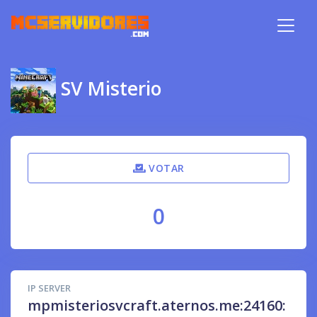
SV Misterio
VOTAR
0
IP SERVER
mpmisteriosvcraft.aternos.me:24160: