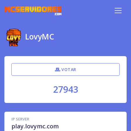
LovyMC
VOTAR
27943
IP SERVER
play.lovymc.com