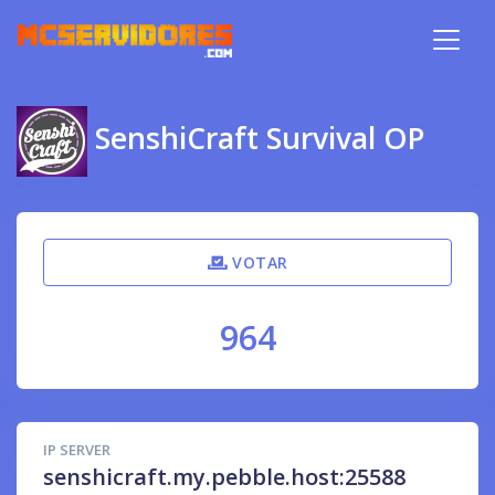
SenshiCraft Survival OP
VOTAR
964
IP SERVER
senshicraft.my.pebble.host:25588