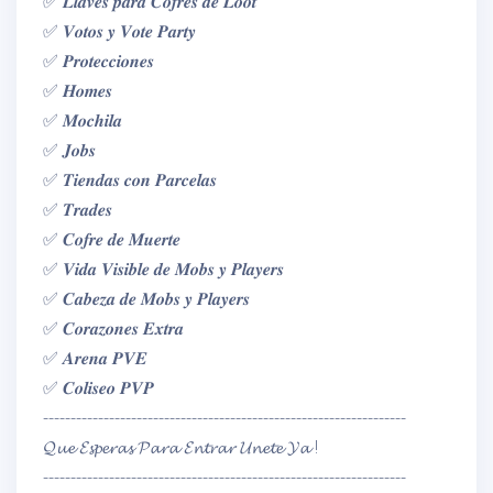
✅ 𝑳𝒍𝒂𝒗𝒆𝒔 𝒑𝒂𝒓𝒂 𝑪𝒐𝒇𝒓𝒆𝒔 𝒅𝒆 𝑳𝒐𝒐𝒕
✅ 𝑽𝒐𝒕𝒐𝒔 𝒚 𝑽𝒐𝒕𝒆 𝑷𝒂𝒓𝒕𝒚
✅ 𝑷𝒓𝒐𝒕𝒆𝒄𝒄𝒊𝒐𝒏𝒆𝒔
✅ 𝑯𝒐𝒎𝒆𝒔
✅ 𝑴𝒐𝒄𝒉𝒊𝒍𝒂
✅ 𝑱𝒐𝒃𝒔
✅ 𝑻𝒊𝒆𝒏𝒅𝒂𝒔 𝒄𝒐𝒏 𝑷𝒂𝒓𝒄𝒆𝒍𝒂𝒔
✅ 𝑻𝒓𝒂𝒅𝒆𝒔
✅ 𝑪𝒐𝒇𝒓𝒆 𝒅𝒆 𝑴𝒖𝒆𝒓𝒕𝒆
✅ 𝑽𝒊𝒅𝒂 𝑽𝒊𝒔𝒊𝒃𝒍𝒆 𝒅𝒆 𝑴𝒐𝒃𝒔 𝒚 𝑷𝒍𝒂𝒚𝒆𝒓𝒔
✅ 𝑪𝒂𝒃𝒆𝒛𝒂 𝒅𝒆 𝑴𝒐𝒃𝒔 𝒚 𝑷𝒍𝒂𝒚𝒆𝒓𝒔
✅ 𝑪𝒐𝒓𝒂𝒛𝒐𝒏𝒆𝒔 𝑬𝒙𝒕𝒓𝒂
✅ 𝑨𝒓𝒆𝒏𝒂 𝑷𝑽𝑬
✅ 𝑪𝒐𝒍𝒊𝒔𝒆𝒐 𝑷𝑽𝑷
------------------------------------------------------------------
𝓠𝓾𝓮 𝓔𝓼𝓹𝓮𝓻𝓪𝓼 𝓟𝓪𝓻𝓪 𝓔𝓷𝓽𝓻𝓪𝓻 𝓤𝓷𝓮𝓽𝓮 𝓨𝓪 !
------------------------------------------------------------------