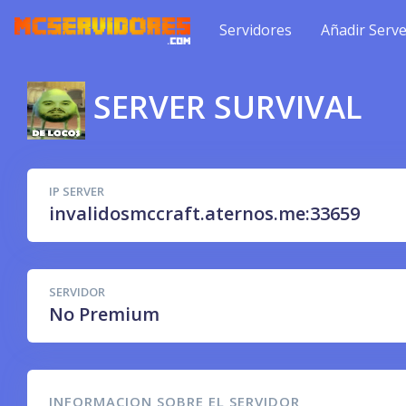
Servidores
Añadir Serve
SERVER SURVIVAL
IP SERVER
invalidosmccraft.aternos.me:33659
SERVIDOR
No Premium
INFORMACION SOBRE EL SERVIDOR