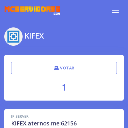
KIFEX
VOTAR
1
IP SERVER
KIFEX.aternos.me:62156