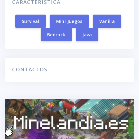
CARACTERÍSTICA
Survival
Mini Juegos
Vanilla
Bedrock
Java
CONTACTOS