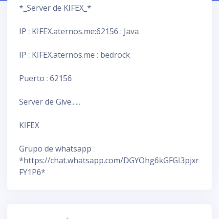
*_Server de KIFEX_*
IP : KIFEX.aternos.me:62156 : Java
IP : KIFEX.aternos.me : bedrock
Puerto : 62156
Server de Give......
KIFEX
Grupo de whatsapp :
*https://chat.whatsapp.com/DGYOhg6kGFGI3pjxr
FY1P6*