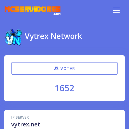
Vytrex Network
VOTAR
1652
IP SERVER
vytrex.net