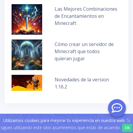
Las Mejores Combinaciones
de Encantamientos en
Minecraft
Cómo crear un servidor de
Minecraft que todos
quieran jugar
Novedades de la version
1.16.2
© 2020
MCServidores - Servers de Minecraft
|
Términos y
Utilizamos cookies para mejorar tu experiencia en nuestra web.
Si
condiciones de servicio
sigues utilizando este sitio asumiremos que estás de acuerdo.
OK