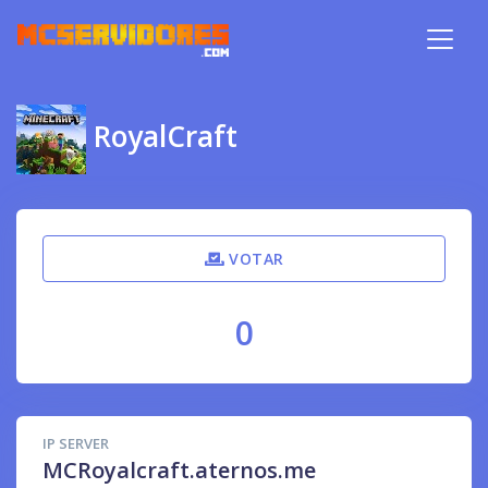
RoyalCraft
VOTAR
0
IP SERVER
MCRoyalcraft.aternos.me