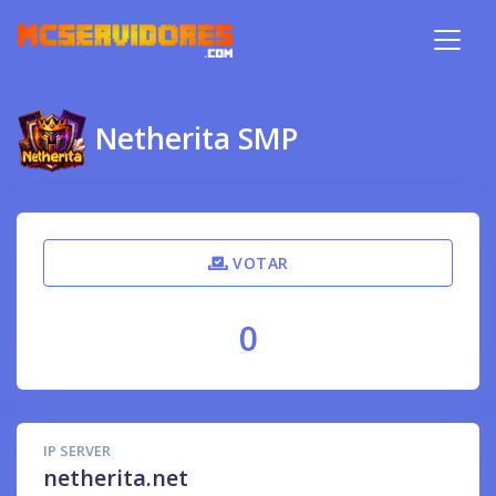
Netherita SMP
VOTAR
0
IP SERVER
netherita.net