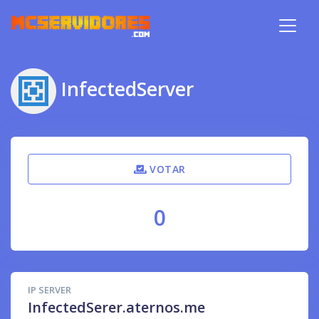
InfectedServer
VOTAR
0
IP SERVER
InfectedSerer.aternos.me