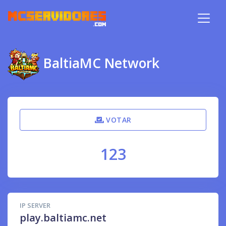
BaltiaMC Network
VOTAR
123
IP SERVER
play.baltiamc.net