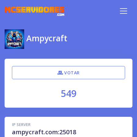
Ampycraft
VOTAR
549
IP SERVER
ampycraft.com:25018