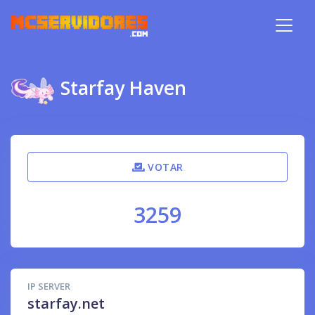
Starfay Haven
VOTAR
3259
IP SERVER
starfay.net