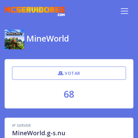
MineWorld
VOTAR
68
IP SERVER
MineWorld.g-s.nu